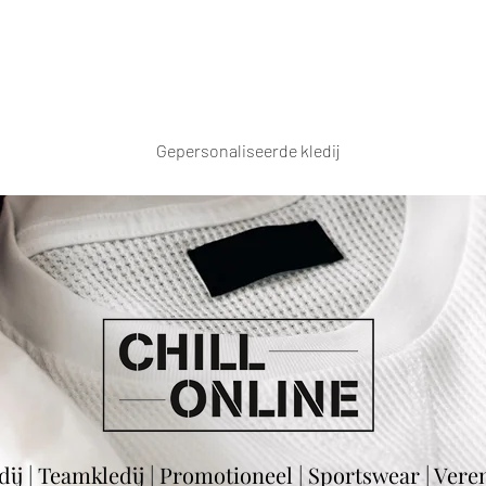
Gepersonaliseerde kledij
ij | Teamkledij | Promotioneel | Sportswear | Ver