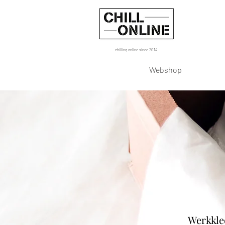
chilling online since 2014
Webshop
Werkkled