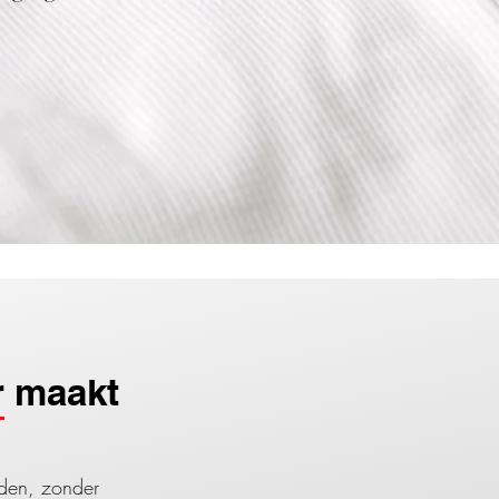
r maakt
eden, zonder