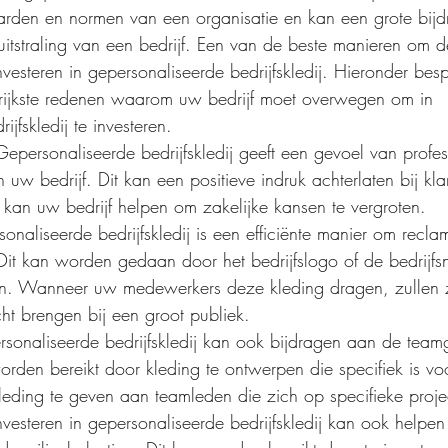
den en normen van een organisatie en kan een grote bijd
itstraling van een bedrijf. Een van de beste manieren om dez
investeren in gepersonaliseerde bedrijfskledij. Hieronder be
rijkste redenen waarom uw bedrijf moet overwegen om in 
jfskledij te investeren.
 Gepersonaliseerde bedrijfskledij geeft een gevoel van profess
en uw bedrijf. Dit kan een positieve indruk achterlaten bij kl
 kan uw bedrijf helpen om zakelijke kansen te vergroten.
rsonaliseerde bedrijfskledij is een efficiënte manier om recl
 Dit kan worden gedaan door het bedrijfslogo of de bedrijf
en. Wanneer uw medewerkers deze kleding dragen, zullen zi
t brengen bij een groot publiek.
sonaliseerde bedrijfskledij kan ook bijdragen aan de team
worden bereikt door kleding te ontwerpen die specifiek is voo
leding te geven aan teamleden die zich op specifieke projec
esteren in gepersonaliseerde bedrijfskledij kan ook helpen 