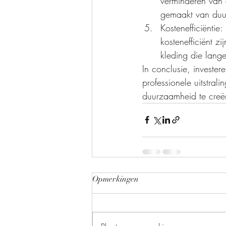
verminderen van d
gemaakt van duur
Kostenefficiëntie:
kostenefficiënt z
kleding die lang
In conclusie, invester
professionele uitstrali
duurzaamheid te creë
Opmerkingen