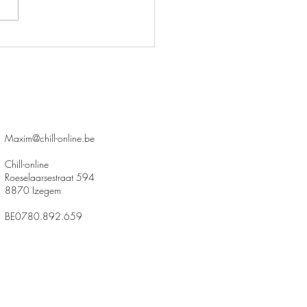
Maxim@chill-online.be
Chill-online
Roeselaarsestraat 594
8870 Izegem
BE0780.892.659