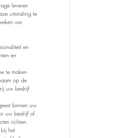
rage leveren 
e uitstraling te 
spreken we 
ionaliteit en 
anten en 
ame te maken 
snaam op de 
j uw bedrijf 
geest binnen uw 
r uw bedrijf of 
ten richten.
bij het 