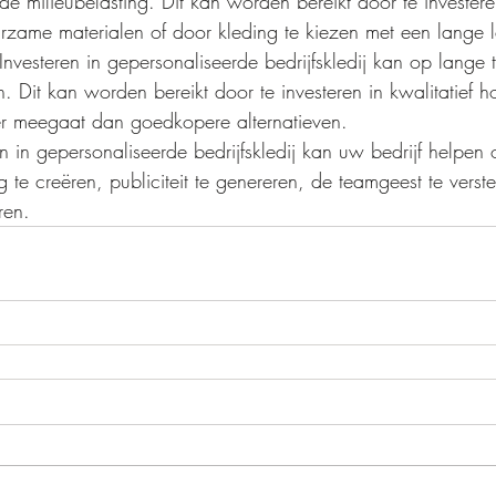
e milieubelasting. Dit kan worden bereikt door te investere
zame materialen of door kleding te kiezen met een lange l
 Investeren in gepersonaliseerde bedrijfskledij kan op lange t
ijn. Dit kan worden bereikt door te investeren in kwalitatief
er meegaat dan goedkopere alternatieven.
en in gepersonaliseerde bedrijfskledij kan uw bedrijf helpen
ng te creëren, publiciteit te genereren, de teamgeest te verst
ren.