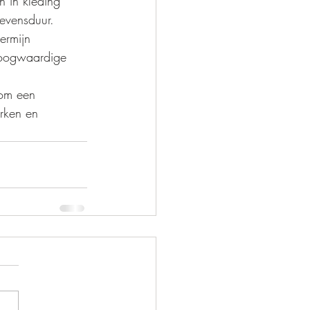
n in kleding 
evensduur.
ermijn 
 hoogwaardige 
 om een 
erken en 