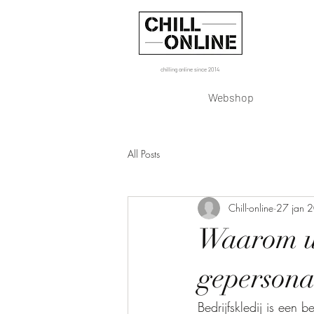
chilling online since 2014
Webshop
All Posts
Chill-online
27 jan 
Waarom uw
gepersonal
Bedrijfskledij is een b