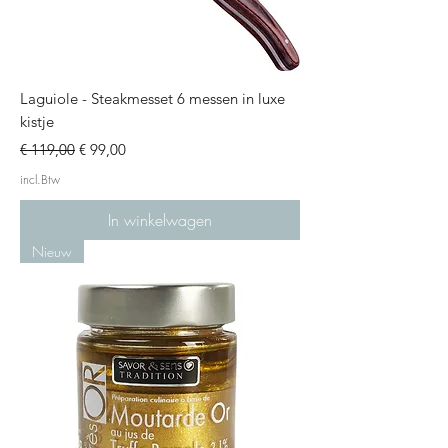
Laguiole - Steakmesset 6 messen in luxe
kistje
Normale prijs
Verkoopprijs
€ 119,00
€ 99,00
incl.Btw
In winkelwagen
Nieuw