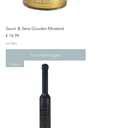
Savor & Sens Gouden Mosterd
Prijs
€ 14,99
incl.Btw
In winkelwagen
Nieuw