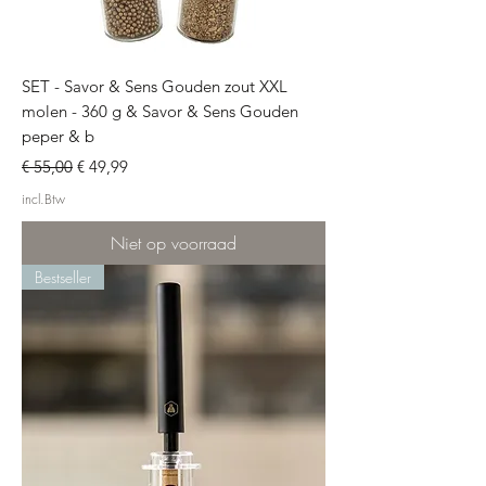
SET - Savor & Sens Gouden zout XXL
molen - 360 g & Savor & Sens Gouden
peper & b
Normale prijs
Verkoopprijs
€ 55,00
€ 49,99
incl.Btw
Niet op voorraad
Bestseller