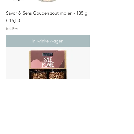
Savor & Sens Gouden zout molen - 135 g
Prijs
€ 16,50
incl.Btw
In winkelwagen