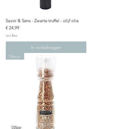
Savor & Sens - Zwarte truffel - olijf olie
Prijs
€ 24,99
incl.Btw
In winkelwagen
Nieuw