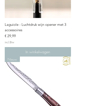
Laguiole - Luchtdruk wijn opener met 3
accessoires
Prijs
€ 29,99
incl.Btw
In winkelwagen
Nieuw