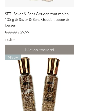
SET -Savor & Sens Gouden zout molen -
135 g & Savor & Sens Gouden peper &
bessen
Normale prijs
Verkoopprijs
€ 33,00
€ 29,99
incl.Btw
Niet op voorraad
Nieuw