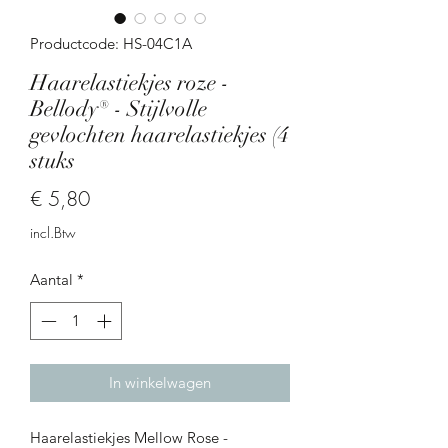
Productcode: HS-04C1A
Haarelastiekjes roze -
Bellody® - Stijlvolle
gevlochten haarelastiekjes (4
stuks
Prijs
€ 5,80
incl.Btw
Aantal
*
In winkelwagen
Haarelastiekjes Mellow Rose -