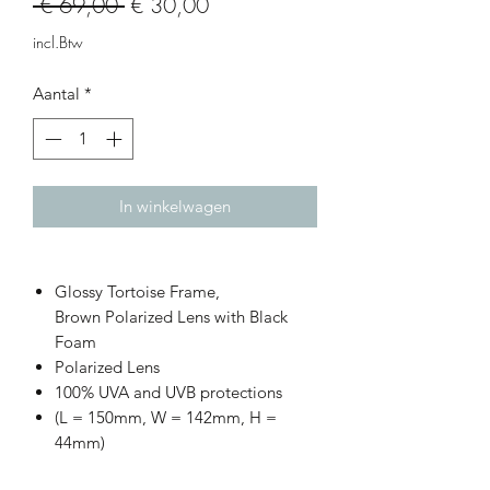
Normale
Verkoopprijs
 € 69,00 
€ 30,00
prijs
incl.Btw
Aantal
*
In winkelwagen
Glossy Tortoise Frame,
Brown Polarized Lens with Black
Foam
Polarized Lens
100% UVA and UVB protections
(L = 150mm, W = 142mm, H =
44mm)