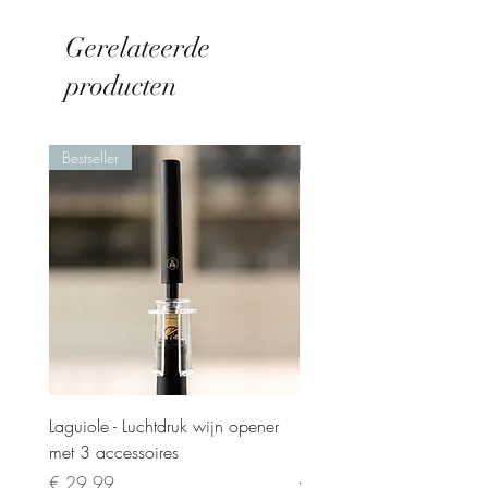
Gerelateerde
producten
Bestseller
Nieuw
Laguiole - Luchtdruk wijn opener
Laguiole - Steakmesset 6 
met 3 accessoires
in luxe kistje
Prijs
Normale prijs
€ 29,99
€ 119,00