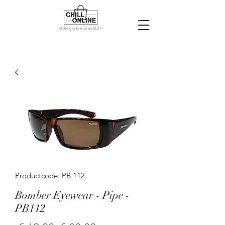
chilling online since 2014
Productcode: PB 112
Bomber Eyewear - Pipe -
PB112