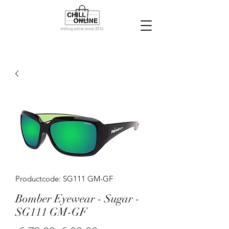
chilling online since 2014
Productcode: SG111 GM-GF
Bomber Eyewear - Sugar -
SG111 GM-GF