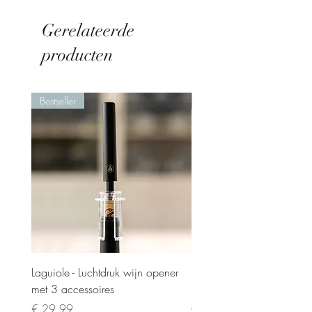
Gerelateerde
producten
Bestseller
Nieuw
Laguiole - Luchtdruk wijn opener
Laguiole - Steakmesset 6 
met 3 accessoires
in luxe kistje
Prijs
Normale prijs
€ 29,99
€ 119,00