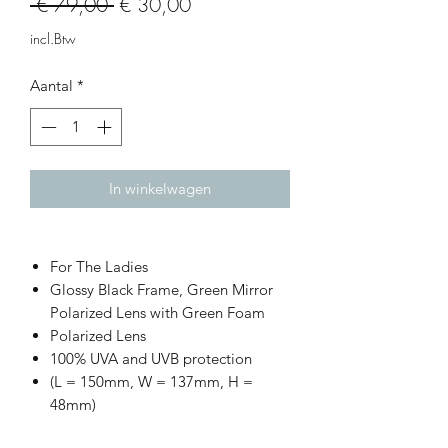
Normale
Verkoopprijs
 € 79,00 
€ 30,00
prijs
incl.Btw
Aantal
*
In winkelwagen
For The Ladies
Glossy Black Frame, Green Mirror
Polarized Lens with Green Foam
Polarized Lens
100% UVA and UVB protection
(L = 150mm, W = 137mm, H =
48mm)